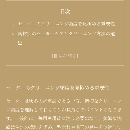
目次
セーターのクリーニング頻度を見極める重要性
素材別のセーターケアとクリーニング方法の違
い
クリーニング後のセーターを傷めない正しい乾
燥とアイロン方法
湿気と虫食いを防ぐセーターの賢い収納テクニ
ック
セーターのクリーニング頻度を見極める重要性
毎シーズン快適に着るための総合メンテナンス
プラン
セーターは秋冬の必需品である一方、適切なクリーニン
グ頻度を理解しておくことが長持ちのポイントとなりま
す。一般的に、毎回着用後に洗う必要はなく、頻繁な洗
濯は生地の繊維を傷め、型崩れや毛玉の発生を促進して