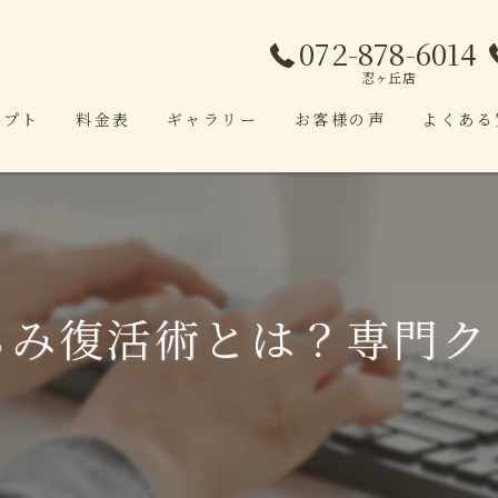
072-878-6014
忍ヶ丘店
セプト
料金表
ギャラリー
お客様の声
よくある
らみ復活術とは？専門ク