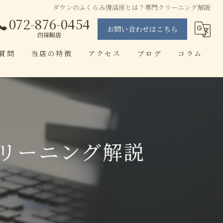
ダウンのふくらみ復活術とは？専門クリーニング解説
072-876-0454
お問い合わせはこちら
四條畷店
質問
当店の特徴
アクセス
ブログ
コラム
当日仕上げ
せんたく工房 忍ヶ丘店
即日
せんたく工房 四條畷店
染み抜き
リーニング解説
ブランド
アプリ