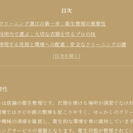
目次
クリーニング選びの第一歩：衛生管理の重要性
技術力で選ぶ：大切な衣類を守るプロの技
使用する洗剤と環境への配慮：安全なクリーニングの鍵
仕上がりと接客：安心感をもたらす細やかな気配り
価格とサービスのバランス：賢いクリーニング選びのポイ
要性
きは店舗の衛生管理です。衣類を預ける場所が清潔でなけ
環境ではカビや菌の繁殖も起こりやすく、せっかくのクリ
や機械の清掃を徹底し、衛生的な環境を常に維持していま
ニングサービスの基盤となります。衛生状態が管理されて