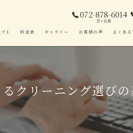
072-878-6014
忍ヶ丘店
セプト
料金表
ギャラリー
お客様の声
よくある
きるクリーニング選びの