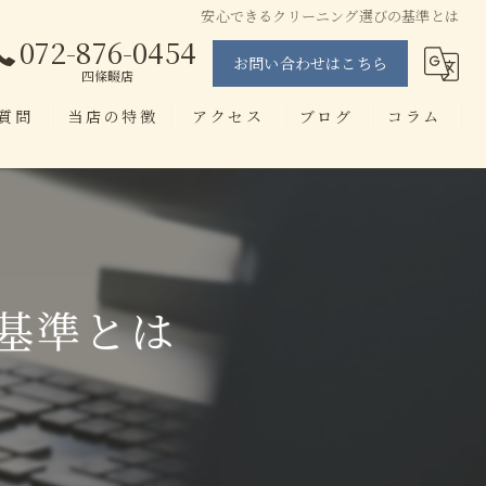
安心できるクリーニング選びの基準とは
072-876-0454
お問い合わせはこちら
四條畷店
質問
当店の特徴
アクセス
ブログ
コラム
当日仕上げ
せんたく工房 忍ヶ丘店
即日
せんたく工房 四條畷店
染み抜き
基準とは
ブランド
アプリ