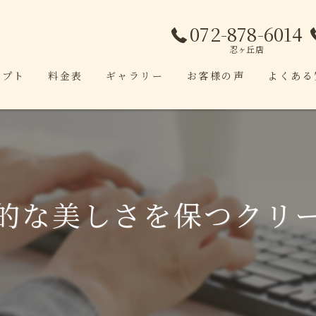
072-878-6014
忍ヶ丘店
セプト
料金表
ギャラリー
お客様の声
よくある
的な美しさを保つクリ