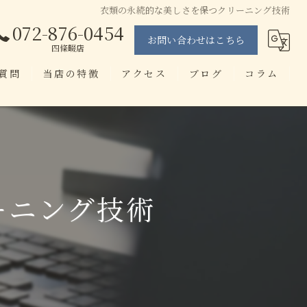
衣類の永続的な美しさを保つクリーニング技術
072-876-0454
お問い合わせはこちら
四條畷店
質問
当店の特徴
アクセス
ブログ
コラム
当日仕上げ
せんたく工房 忍ヶ丘店
即日
せんたく工房 四條畷店
染み抜き
ーニング技術
ブランド
アプリ