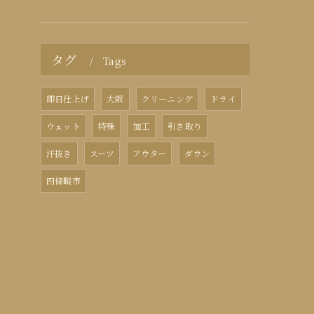
タグ
Tags
即日仕上げ
大阪
クリーニング
ドライ
ウェット
特殊
加工
引き取り
汗抜き
スーツ
アウター
ダウン
四條畷市