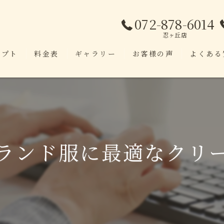
072-878-6014
忍ヶ丘店
セプト
料金表
ギャラリー
お客様の声
よくある
ランド服に最適なクリ