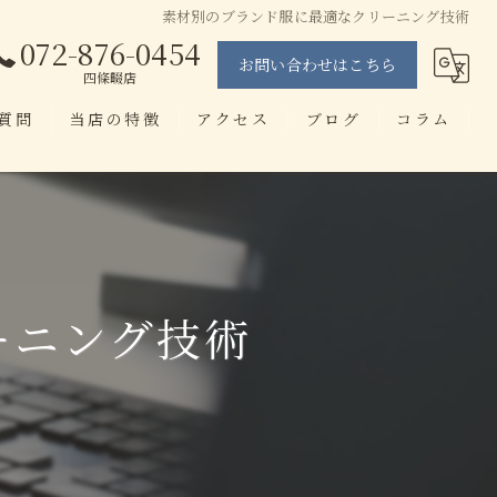
素材別のブランド服に最適なクリーニング技術
072-876-0454
お問い合わせはこちら
四條畷店
質問
当店の特徴
アクセス
ブログ
コラム
当日仕上げ
せんたく工房 忍ヶ丘店
即日
せんたく工房 四條畷店
染み抜き
ーニング技術
ブランド
アプリ