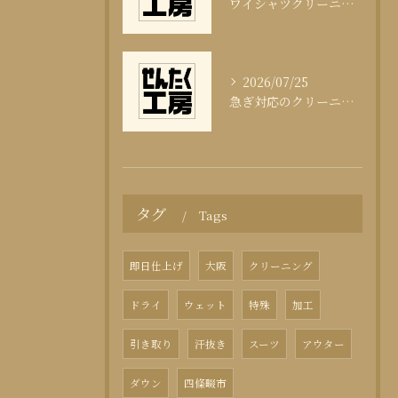
ワイシャツクリーニング頻度と清潔感の科学
2026/07/25
急ぎ対応のクリーニング即日サービスの秘訣
タグ
Tags
即日仕上げ
大阪
クリーニング
ドライ
ウェット
特殊
加工
引き取り
汗抜き
スーツ
アウター
ダウン
四條畷市