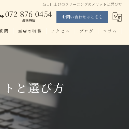
当日仕上げのクリーニングのメリットと選び方
072-876-0454
お問い合わせはこちら
四條畷店
質問
当店の特徴
アクセス
ブログ
コラム
当日仕上げ
せんたく工房 忍ヶ丘店
即日
せんたく工房 四條畷店
染み抜き
ットと選び方
ブランド
アプリ