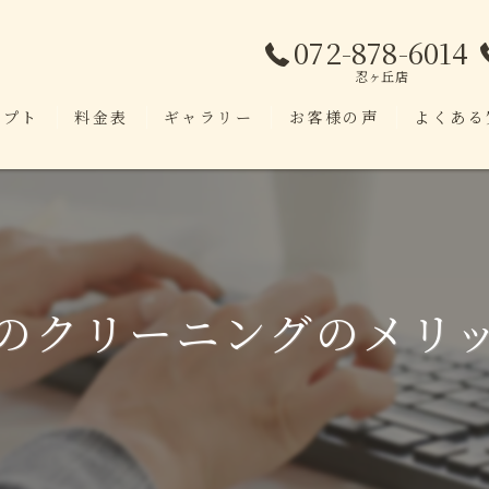
072-878-6014
忍ヶ丘店
セプト
料金表
ギャラリー
お客様の声
よくある
のクリーニングのメリ