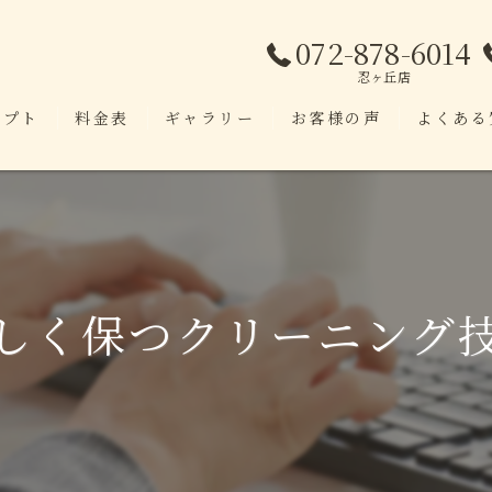
072-878-6014
忍ヶ丘店
セプト
料金表
ギャラリー
お客様の声
よくある
しく保つクリーニング