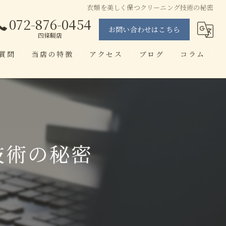
衣類を美しく保つクリーニング技術の秘密
072-876-0454
お問い合わせはこちら
四條畷店
質問
当店の特徴
アクセス
ブログ
コラム
当日仕上げ
せんたく工房 忍ヶ丘店
即日
せんたく工房 四條畷店
染み抜き
技術の秘密
ブランド
アプリ