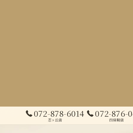
072-878-6014
072-876-
忍ヶ丘店
四條畷店