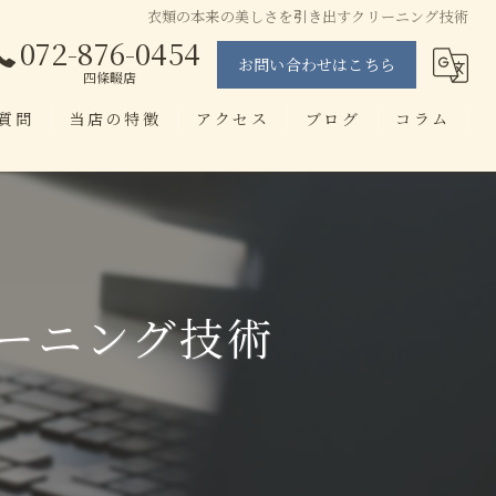
衣類の本来の美しさを引き出すクリーニング技術
072-876-0454
お問い合わせはこちら
四條畷店
質問
当店の特徴
アクセス
ブログ
コラム
当日仕上げ
せんたく工房 忍ヶ丘店
即日
せんたく工房 四條畷店
染み抜き
ーニング技術
ブランド
アプリ