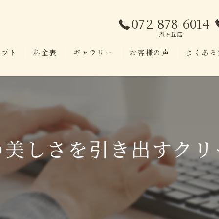
072-878-6014
忍ヶ丘店
セプト
料金表
ギャラリー
お客様の声
よくある
の美しさを引き出すクリ