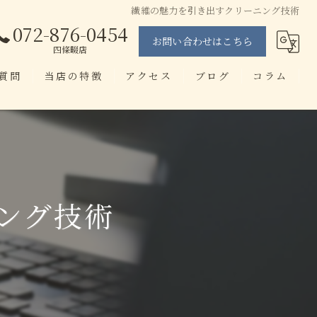
繊維の魅力を引き出すクリーニング技術
072-876-0454
お問い合わせはこちら
四條畷店
質問
当店の特徴
アクセス
ブログ
コラム
当日仕上げ
せんたく工房 忍ヶ丘店
即日
せんたく工房 四條畷店
染み抜き
ング技術
ブランド
アプリ