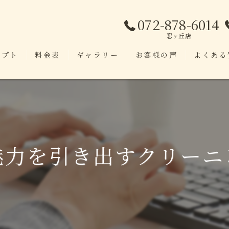
072-878-6014
忍ヶ丘店
セプト
料金表
ギャラリー
お客様の声
よくある
魅力を引き出すクリーニ