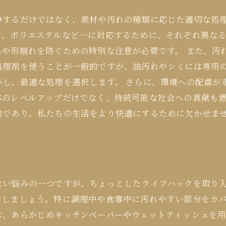
浄するだけではなく、素材や汚れの種類に応じた適切な処
ク、ポリエステルなど—に対応するために、それぞれ異な
ちや形崩れを防ぐための特別な注意が必要です。 また、汚
処理剤を使うことが一般的ですが、油汚れやシミには専用
かし、最適な処理を選択します。 さらに、環境への配慮が
体のレベルアップだけでなく、持続可能な社会への貢献も
業であり、私たちの生活をより快適にするために欠かせま
ない悩みの一つですが、ちょっとしたライフハックを取り
用しましょう。特に調理中や食事中に汚れやすい部分をカ
、あらかじめキッチンペーパーやウェットティッシュを用