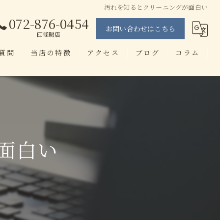
汚れを知るとクリーニングが面白い
072-876-0454
お問い合わせはこちら
四條畷店
質問
当店の特徴
アクセス
ブログ
コラム
当日仕上げ
せんたく工房 忍ヶ丘店
即日
せんたく工房 四條畷店
染み抜き
面白い
ブランド
アプリ