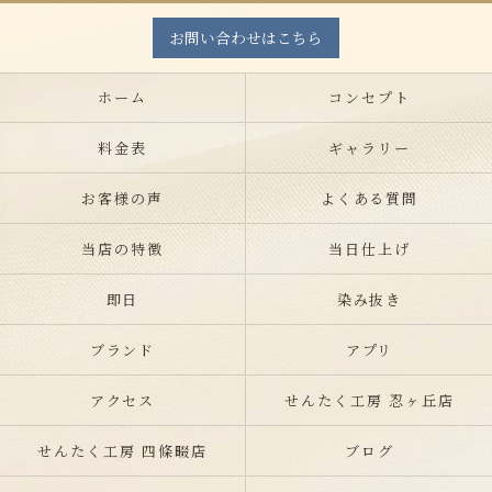
お問い合わせはこちら
ホーム
コンセプト
料金表
ギャラリー
お客様の声
よくある質問
当店の特徴
当日仕上げ
即日
染み抜き
ブランド
アプリ
アクセス
せんたく工房 忍ヶ丘店
せんたく工房 四條畷店
ブログ